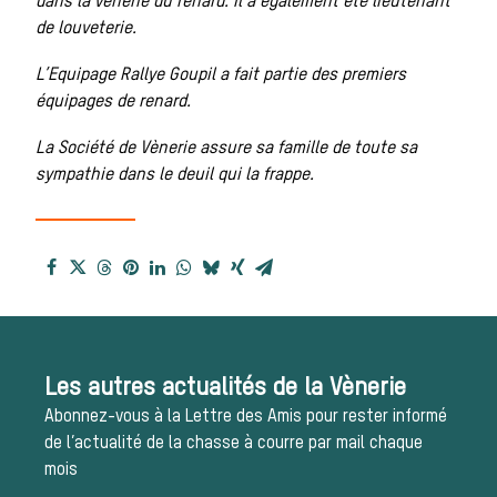
dans la vènerie du renard. Il a également été lieutenant
de louveterie.
Les veneurs
L
’Equipage Rallye Goupil a fait partie des premiers
La vènerie contemporaine
équipages de renard.
Chasser les idées reçues
La Société de Vènerie assure sa famille de toute sa
sympathie dans le deuil qui la frappe.
Bien-être animal
Héritage
Histoire de la chasse à
courre
Les autres actualités de la Vènerie
Patrimoine
Abonnez-vous à la Lettre des Amis pour rester informé
de l’actualité de la chasse à courre par mail chaque
Équipages
mois