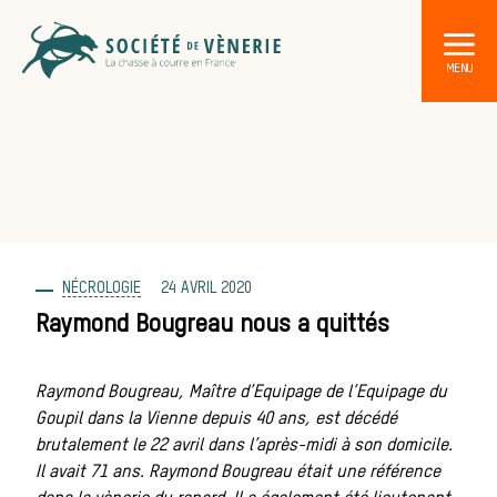
NÉCROLOGIE
24 AVRIL 2020
DÉCOUVRIR LA CHASSE À COURRE
Les acteurs de la vènerie
Raymond Bougreau nous a quittés
Les animaux sauvages
Raymond Bougreau, Maître d’Equipage d
e l’Equipage du
Les chiens de meute
Goupil dans la Vienne depuis 40 ans, est décédé
brutalement le 22 avril dans l’après-midi à son domicile.
Les chevaux de chasse
Il avait 71 ans. Raymond Bougreau était une référence