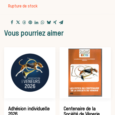
Les veneurs
Rupture de stock
La vènerie contemporaine
Chasser les
Vous pourriez aimer
idées reçues
Bien-être
animal
Adhésion individuelle
Centenaire de la
2026
Société de Vènerie