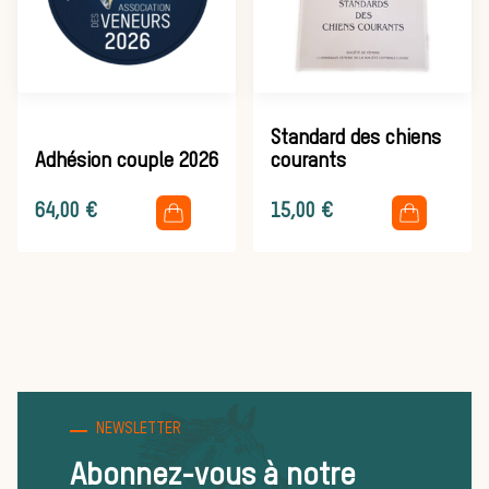
d’une journée
de chasse
Standard des chiens
Adhésion couple 2026
courants
Trouver un
.
.
64,00
€
15,00
€
équipage
Règles et
NEWSLETTER
Abonnez-vous à notre