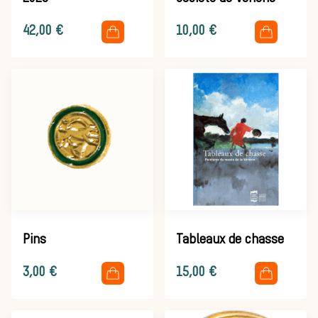
Héritage
.
.
42,00
€
10,00
€
Histoire de la
chasse à
courre
Pins
Tableaux de chasse
Patrimoine
.
.
3,00
€
15,00
€