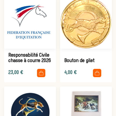
Équipages
La trompe de
chasse
Responsabilité Civile
chasse à courre 2026
Bouton de gilet
.
.
Les missions de la Société de Vènerie
23,00
€
4,00
€
Assister à une chasse à courre
Déroulement