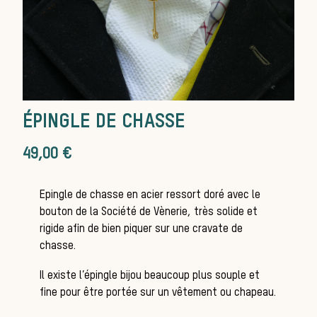
Les chiens de
meute
ÉPINGLE DE CHASSE
49,00
€
Les chevaux
Epingle de chasse en acier ressort doré avec le
bouton de la Société de Vènerie, très solide et
rigide afin de bien piquer sur une cravate de
chasse.
de chasse
Il existe l’épingle bijou beaucoup plus souple et
fine pour être portée sur un vêtement ou chapeau.