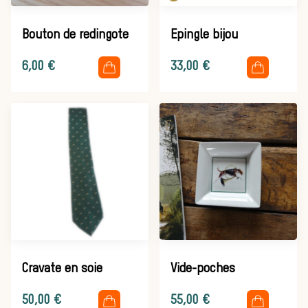
Héritage
Bouton de redingote
Epingle bijou
Histoire de la
.
.
6,00
€
33,00
€
chasse à
courre
Patrimoine
Cravate en soie
Vide-poches
.
.
50,00
€
55,00
€