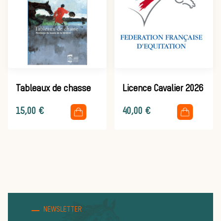
d’une journée
de chasse
Tableaux de chasse
Licence Cavalier 2026
Trouver un
.
.
15,00
€
40,00
€
équipage
Règles et
NEWSLETTER