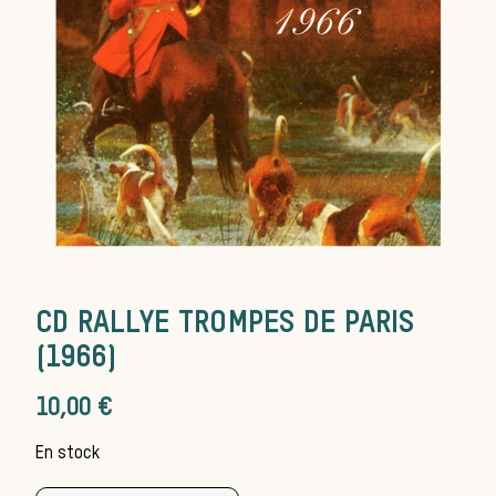
Les chiens de
meute
Les chevaux
CD RALLYE TROMPES DE PARIS
(1966)
de chasse
10,00
€
En stock