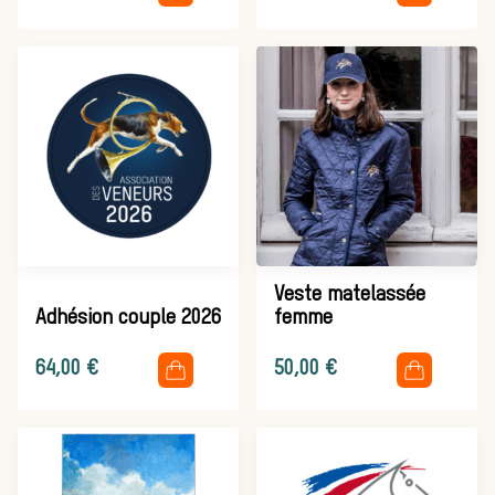
Équipages
La trompe de
chasse
Veste matelassée
Adhésion couple 2026
femme
Les missions de la Société de Vènerie
Assister à une chasse à courre
.
.
64,00
€
50,00
€
Déroulement