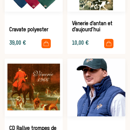
animal
Héritage
Vènerie d’antan et
Cravate polyester
d’aujourd’hui
Histoire de la
.
.
39,00
€
10,00
€
chasse à
courre
Patrimoine
CD Rallye trompes de