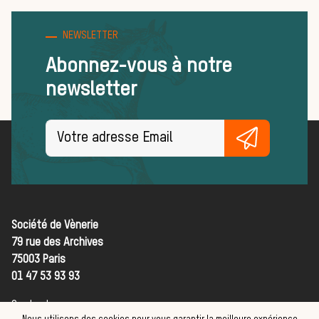
Règles et
NEWSLETTER
bonnes
Abonnez-vous à notre
newsletter
pratiques
FORMATIONS
Société de Vènerie
ACTUALITÉS ET ÉVÉNEMENTS
79 rue des Archives
Actualités
75003 Paris
01 47 53 93 93
La vènerie
Contact