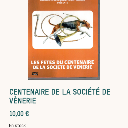
Les chiens de
meute
Les chevaux
CENTENAIRE DE LA SOCIÉTÉ DE
VÈNERIE
de chasse
10,00
€
En stock