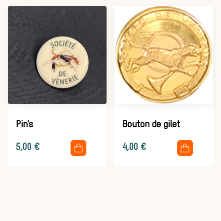
d’une journée
de chasse
Trouver un
Pin’s
Bouton de gilet
.
.
5,00
€
4,00
€
équipage