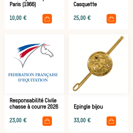
Paris (1966)
Casquette
Équipages
.
.
10,00
€
25,00
€
La trompe de
chasse
Les missions de la Société de Vènerie
Responsabilité Civile
Assister à une chasse à courre
chasse à courre 2026
Epingle bijou
Déroulement
.
.
23,00
€
33,00
€