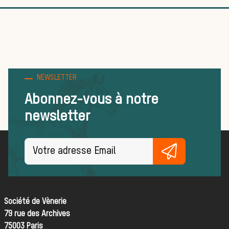
ACTU
La vènerie
NEWSLETTER
Abonnez-vous à notre
newsletter
dans les
Société de Vènerie
79 rue des Archives
75003 Paris