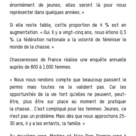
Les cheva
énormément de jeunes, elles seront là pour nous
représenter dans quelques années. »
Si elle reste faible, cette proportion de 4 % est en
augmentation. « Oui. Il y a vingt-cinq ans, nous étions 0,5
%. La fédération nationale a la volonté de féminiser le
de chasse
monde de la chasse. »
Chasseresses de France réalise une enquête annuelle
auprès de 800 à 1.000 femmes.
« Nous nous rendons compte que beaucoup passent le
Les vene
permis mais toutes ne le valident pas. Car les
opportunités de la vie font qu’elles ne peuvent, peut-
être, plus être sur place au moment de pratiquer
la chasse… C’est compliqué pour les femmes. Jeunes, ce
n’est pas un problème. Mais dès que nous approchons 25-
La vène
30 ans, il y a les enfants, la famille. »