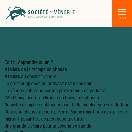
JANVIER 2026
Sommaire de la Lettre des Amis n°79 :
Edito : Apprendre ou en ?
Ateliers de la trompe de chasse
Ateliers du cavalier veneur
DÉCOUVRIR LA CHASSE À COURRE
Le premier épisode du podcast est disponible
Les acteurs de la vènerie
La vènerie débarque sur les plateformes de podcast
Les animaux sauvages
23e Championnat de France du Cheval de chasse
Les chiens de meute
Nouvelle discipline débloquée pour le Rallye Hourvari : ski de fond
Contre la chasse à courre, Pierre Rigaux remet son costume de
Les chevaux de chasse
militant payant et de pleureuse gratuite
Une grande victoire pour la vènerie en Irlande
Les veneurs