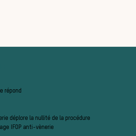
 :
re répond
ie déplore la nullité de la procédure
age IFOP anti-vènerie