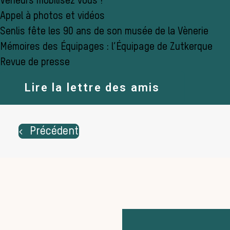
Veneurs mobilisez vous !
Appel à photos et vidéos
Senlis fête les 90 ans de son musée de la Vènerie
Mémoires des Équipages : l’Équipage de Zutkerque
Revue de presse
Lire la lettre des amis
Précédent