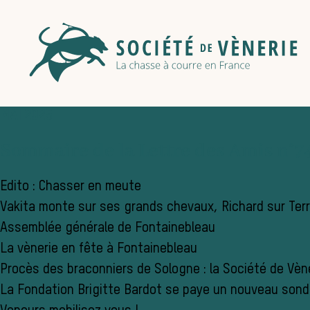
MAI 2025
Sommaire de la Lettre des Amis n°74
Edito : Chasser en meute
Vakita monte sur ses grands chevaux, Richard sur Ter
Assemblée générale de Fontainebleau
La vènerie en fête à Fontainebleau
Procès des braconniers de Sologne : la Société de Vèner
La Fondation Brigitte Bardot se paye un nouveau sond