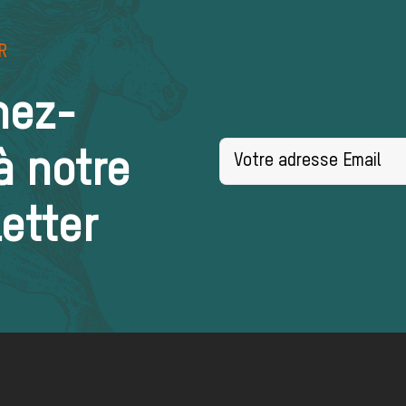
R
nez-
à notre
etter