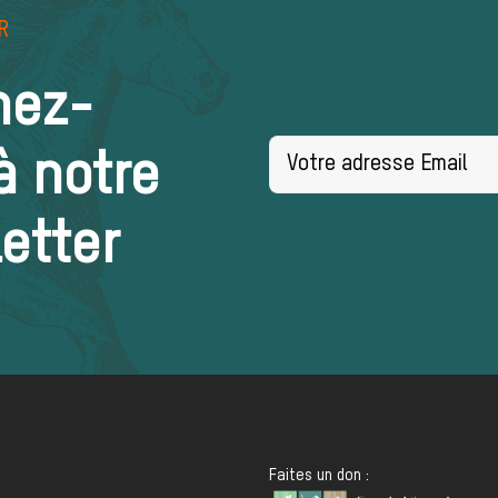
R
nez-
à notre
etter
Faites un don :