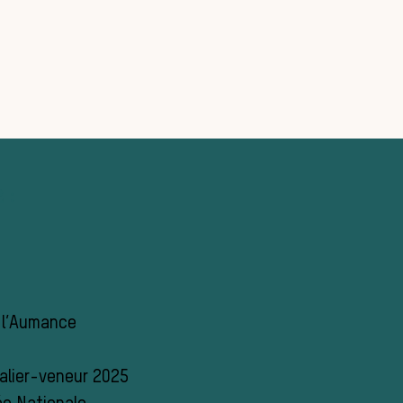
 :
e l’Aumance
alier-veneur 2025