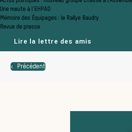
Actus politiques : nouveau groupe chasse à l’Assembl
Une meute à l’EHPAD
Mémoire des Équipages : le Rallye Baudry
Revue de presse
Lire la lettre des amis
Précédent