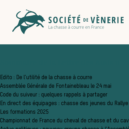
FEVRIER 2025
Sommaire de la Lettre des Amis n°72
Edito : De l’utilité de la chasse à courre
Assemblée Générale de Fontainebleau le 24 mai
Code du suiveur : quelques rappels à partager
En direct des équipages : chasse des jeunes du Rally
Les formations 2025
Championnat de France du cheval de chasse et du cav