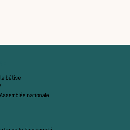
 :
 la bêtise
?
l’Assemblée nationale