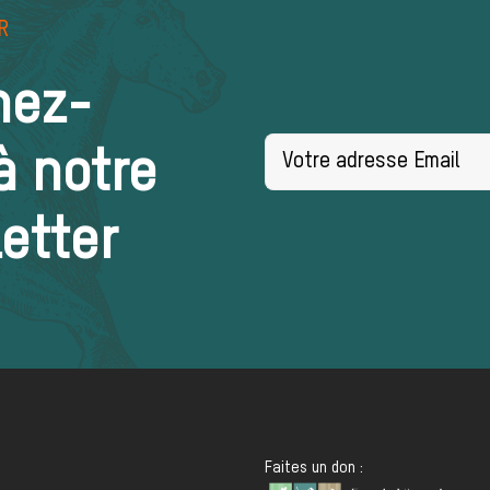
R
nez-
à notre
etter
Faites un don :