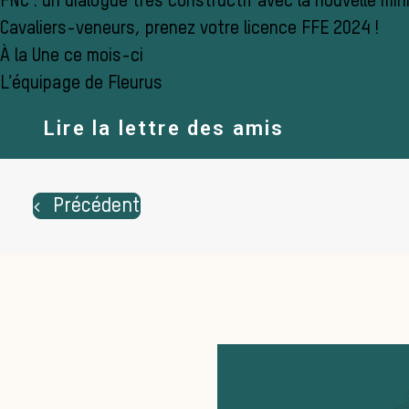
FNC : un dialogue très constructif avec la nouvelle mini
Cavaliers-veneurs, prenez votre licence FFE 2024 !
À la Une ce mois-ci
L’équipage de Fleurus
Lire la lettre des amis
Précédent