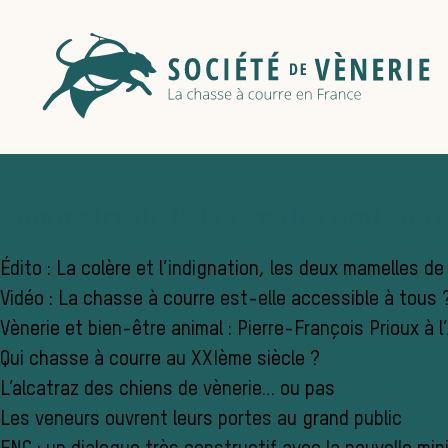
OCTOBRE 2023
Sommaire de la Lettre des Amis n°63
Édito : La colère et l’indignation, les deux mamelles de
Vidéo : La chasse à courre est-elle accessible à tous 
Vènerie et bien-être animal : Pierre-François Prioux à 
Qui chasse à courre au XXIème siècle ?
L’alcatraz des chiens de vènerie… ou pas
Les veneurs ouvrent leurs portes au grand public