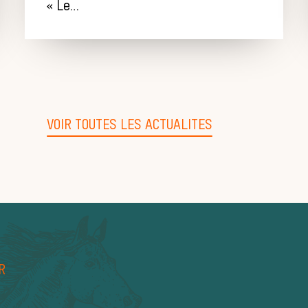
« Le…
VOIR TOUTES LES ACTUALITES
R