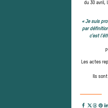
du 30 avril,
« Je suis pr
par définitio
c’est l’é
P
Les actes rep
Ils son