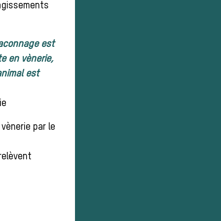
s agissements
raconnage est
te en vènerie,
animal est
ie
vènerie par le
relèvent