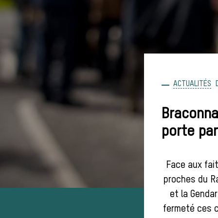
ACTUALITÉS
Braconna
porte par
Face aux fai
proches du Ra
et la Genda
fermeté ces c