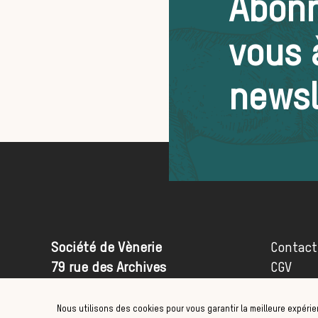
Abon
vous 
newsl
Société de Vènerie
Contact
79 rue des Archives
CGV
75003 Paris
Mention
01 47 53 93 93
Nous utilisons des cookies pour vous garantir la meilleure expérie