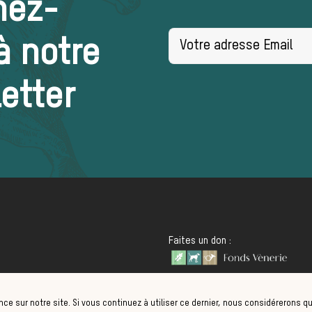
nez-
à notre
etter
Faites un don :
s légales
nce sur notre site. Si vous continuez à utiliser ce dernier, nous considérerons q