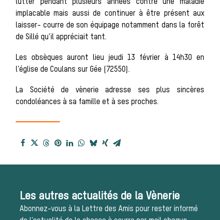
lutter pendant plusieurs années contre une maladie
implacable mais aussi de continuer à être présent aux
Les veneurs
laisser- courre de son équipage notamment dans la forêt
de Sillé qu’il appréciait tant.
La vènerie contemporaine
Chasser les idées
Les obsèques auront lieu jeudi 13 février à 14h30 en
l’église de Coulans sur Gée (72550).
reçues
La Société de vènerie adresse ses plus sincères
condoléances à sa famille et à ses proches.
Bien-être animal
Héritage
Histoire de la chasse à
courre
Les autres actualités de la Vènerie
Patrimoine
Abonnez-vous à la Lettre des Amis pour rester informé