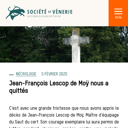
NÉCROLOGIE
5 FÉVRIER 2025
DÉCOUVRIR LA CHASSE À COURRE
Les acteurs de la vènerie
Jean-François Lescop de Moÿ nous a
quittés
Les animaux sauvages
Les chiens de meute
C’est avec une grande tristesse que nous avons appris le
décès de Jean-François Lescop de Moÿ, Maître d’équipage
du Saut du cerf. Son courage exemplaire lui aura permis de
Les chevaux de chasse