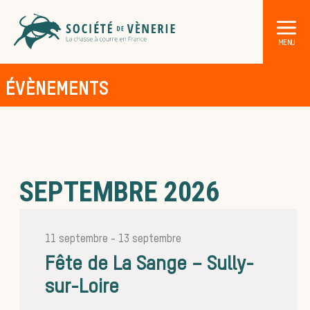
ÉVÈNEMENTS
SEPTEMBRE 2026
DÉCOUVRIR LA CHASSE À COURRE
Les acteurs de la vènerie
Les animaux sauvages
11 septembre
-
13 septembre
Les chiens de meute
Fête de La Sange – Sully-
sur-Loire
Les chevaux de chasse