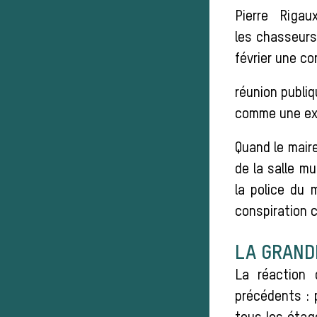
Pierre Riga
les chasseurs
février une co
réunion publiq
comme une expr
Quand le maire
de la salle mu
la police du 
conspiration 
LA GRAND
La réaction 
précédents : 