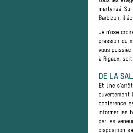
tous les étage
martyrisé. Su
Barbizon, il écr
Je n’ose croir
pression du m
vous puissiez 
à Rigaux, soit 
DE LA SAL
Et il ne s’arr
ouvertement l
conférence es
informer les 
par les veneur
disposition sa