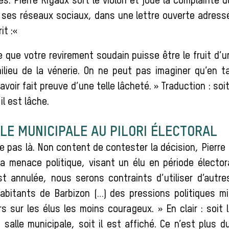
s. Pierre Rigaux sort le violon et joue la complainte 
r ses réseaux sociaux, dans une lettre ouverte adress
it :«
e que votre revirement soudain puisse être le fruit d
ilieu de la vénerie. On ne peut pas imaginer qu’en t
avoir fait preuve d’une telle lâcheté. » Traduction : soit
il est lâche.
LE MUNICIPALE AU PILORI ÉLECTORAL
ête pas là. Non content de contester la décision, Pierre
a menace politique, visant un élu en période électora
t annulée, nous serons contraints d’utiliser d’autr
habitants de Barbizon (…) des pressions politiques 
s sur les élus les moins courageux. » En clair : soit
 salle municipale, soit il est affiché. Ce n’est plus d