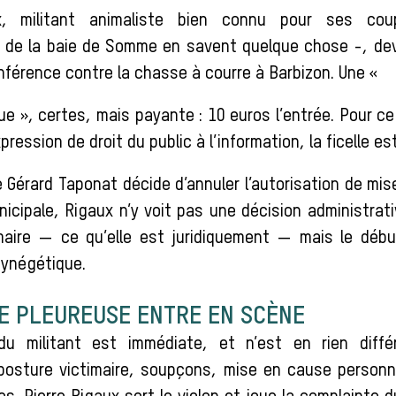
ux, militant animaliste bien connu pour ses cou
 de la baie de Somme en savent quelque chose -, deva
nférence contre la chasse à courre à Barbizon. Une «
ue », certes, mais payante : 10 euros l’entrée. Pour ce
ession de droit du public à l’information, la ficelle es
 Gérard Taponat décide d’annuler l’autorisation de mis
nicipale, Rigaux n’y voit pas une décision administrat
maire — ce qu’elle est juridiquement — mais le déb
cynégétique.
E PLEUREUSE ENTRE EN SCÈNE
du militant est immédiate, et n’est en rien diff
posture victimaire, soupçons, mise en cause personn