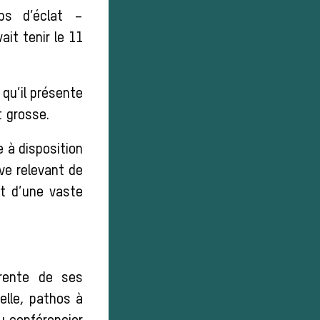
ps d’éclat –
it tenir le 11
 qu’il présente
t grosse.
e à disposition
ive relevant de
ut d’une vaste
érente de ses
elle, pathos à