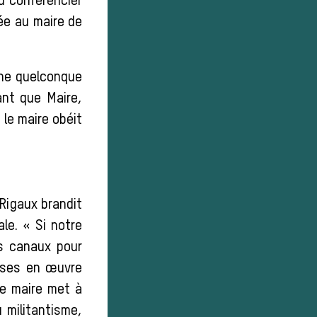
du conférencier
ée au maire de
’une quelconque
ant que Maire,
 le maire obéit
 Rigaux brandit
le. « Si notre
es canaux pour
mises en œuvre
 le maire met à
u militantisme,