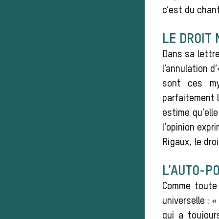
c’est du chant
LE DROIT 
Dans sa lettre
l’annulation 
sont ces my
parfaitement l
estime qu’elle
l’opinion expr
Rigaux, le dro
L’AUTO-P
Comme toute 
universelle : 
qui a toujou