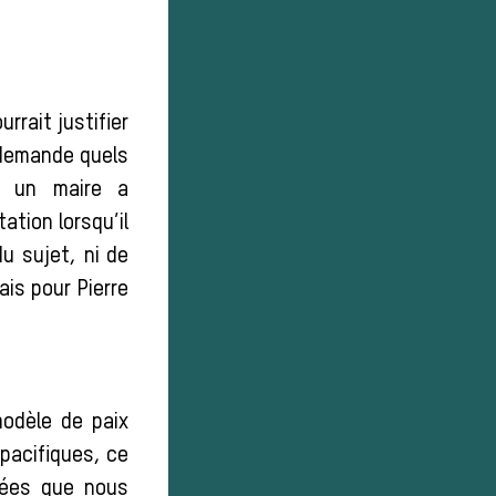
rrait justifier
 demande quels
, un maire a
ation lorsqu’il
du sujet, ni de
ais pour Pierre
odèle de paix
 pacifiques, ce
tées que nous