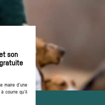
et son
gratuite
le maire d’une
 courre qu’il