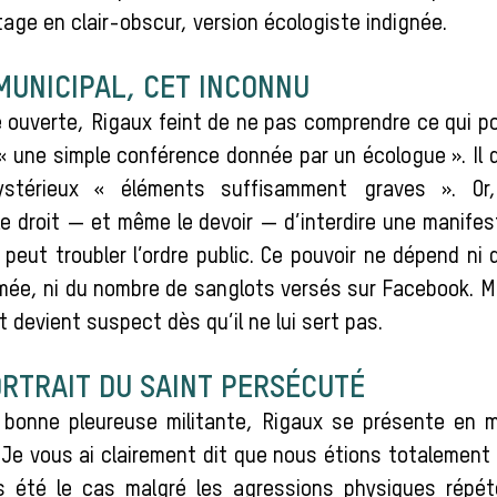
age en clair-obscur, version écologiste indignée.
MUNICIPAL, CET INCONNU
 ouverte, Rigaux feint de ne pas comprendre ce qui pou
d’« une simple conférence donnée par un écologue ». Il
stérieux « éléments suffisamment graves ». Or
e droit — et même le devoir — d’interdire une manifest
 peut troubler l’ordre public. Ce pouvoir ne dépend ni 
imée, ni du nombre de sanglots versés sur Facebook. M
it devient suspect dès qu’il ne lui sert pas.
ORTRAIT DU SAINT PERSÉCUTÉ
bonne pleureuse militante, Rigaux se présente en m
« Je vous ai clairement dit que nous étions totalement
rs été le cas malgré les agressions physiques répé