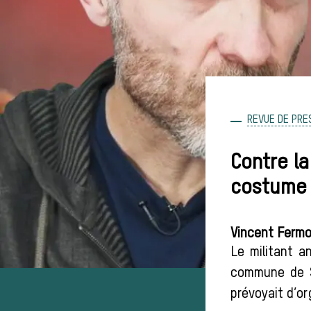
REVUE DE PRE
Contre la
costume 
Vincent Fermon
Le militant a
commune de S
prévoyait d’or