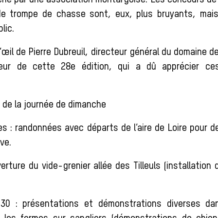
né par une association montargoise. Les concours de
de trompe de chasse sont, eux, plus bruyants, mais
lic.
’œil de Pierre Dubreuil, directeur général du domaine 
neur de cette 28e édition, qui a dû apprécier c
de la journée de dimanche
es : randonnées avec départs de l’aire de Loire pour 
ve.
erture du vide-grenier allée des Tilleuls (installatio
h 30 : présentations et démonstrations diverses da