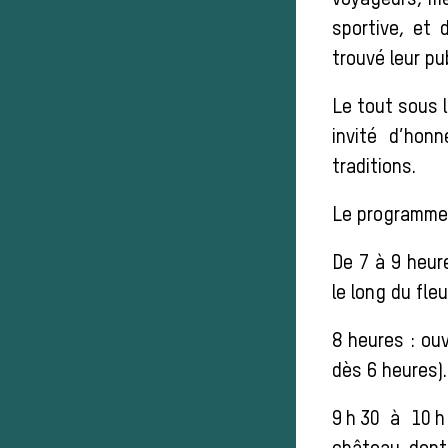
voyageurs, me
sportive, et 
trouvé leur pub
Le tout sous l
invité d’hon
traditions.
Le programme 
De 7 à 9 heur
le long du fleu
8 heures : ouv
dès 6 heures).
9 h 30 à 10 