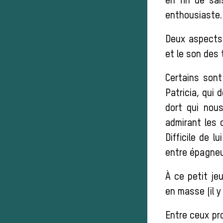
en fin de sai
enthousiaste.
Deux aspects 
et le son des 
Certains son
Patricia, qui 
dort qui nous
admirant les 
Difficile de 
entre épagneu
À ce petit je
en masse (il y
Entre ceux pro