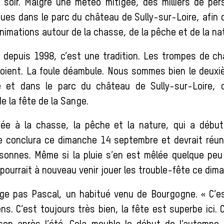
soir. Malgré une météo mitigée, des milliers de pe
ues dans le parc du château de Sully-sur-Loire, afin d
imations autour de la chasse, de la pêche et de la nat
depuis 1998, c’est une tradition. Les trompes de c
boient. La foule déambule. Nous sommes bien le deux
 et dans le parc du château de Sully-sur-Loire, c
e la fête de la Sange.
iée à la chasse, la pêche et la nature, qui a début
 conclura ce dimanche 14 septembre et devrait réun
sonnes. Même si la pluie s’en est mêlée quelque pe
pourrait à nouveau venir jouer les trouble-fête ce dim
ge pas Pascal, un habitué venu de Bourgogne. « C’es
ens. C’est toujours très bien, la fête est superbe ici. C