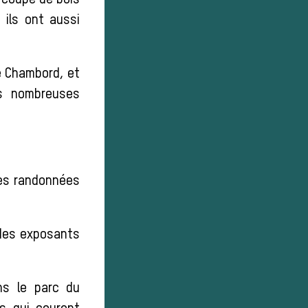
 coupe de bois
 ils ont aussi
de Chambord, et
es nombreuses
des randonnées
n des exposants
ns le parc du