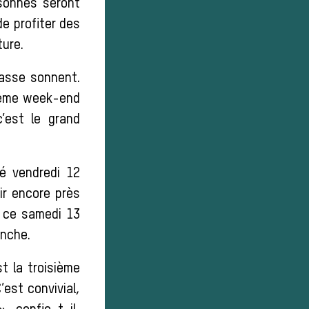
rsonnes seront
e profiter des
ure.
hasse sonnent.
ième week-end
’est le grand
é vendredi 12
ir encore près
u ce samedi 13
anche.
t la troisième
’est convivial,