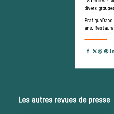
18 heures : cl
divers groupe
PratiqueDans l
ans. Restaurat
Les autres revues de presse