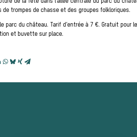
ôture de la fête dans l’allée centrale du parc du châ
s de trompes de chasse et des groupes folkloriques.
e parc du château. Tarif d’entrée à 7 €. Gratuit pour 
ion et buvette sur place.