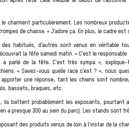
son après l’été. Cela meuble le début de l’automne »
le charment particulièrement. Les nombreux producte
trompes de chasse. « J’adore ça. En plus, le cadre est
t des habitués, d’autres sont venus en véritable to
découvrait la fête samedi matin. « C’est le responsable 
 a parlé de la fête. C’est très sympa », explique-
chiens. « Savez-vous quelle race c’est ? », nous ques
lui apporter une réponse, tant les chiens sont nombreu
ls, bassets, braques, etc.
u, ils battent probablement les exposants, pourtant 
 en a presque 300 au sein du parc). Les stands sont trè
posant des produits venus de loin à l’instar de la cha