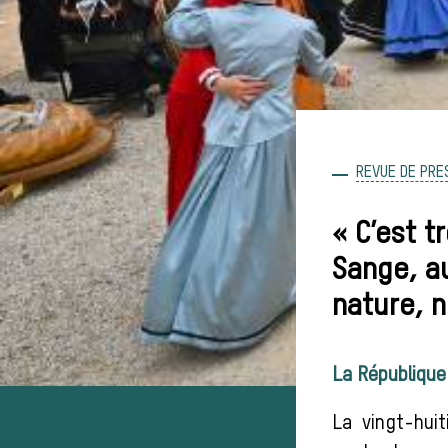
REVUE DE PRE
« C’est t
Sange, au
nature, n
La République
La vingt-hui