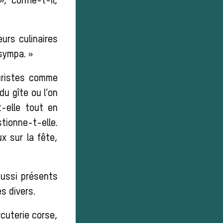
, confie-t-il,
urs culinaires
 sympa. »
uristes comme
du gîte ou l’on
t-elle tout en
tionne-t-elle.
x sur la fête,
aussi présents
s divers.
rcuterie corse,