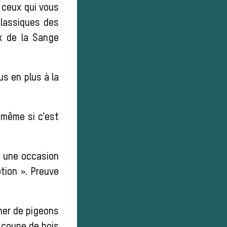
 ceux qui vous
classiques des
x de la Sange
us en plus à la
, même si c’est
i une occasion
tion ». Preuve
her de pigeons