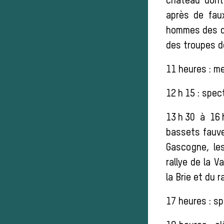
château dont
après de fau
hommes des di
des troupes d
11 heures : m
12 h 15 : spec
13 h 30 à 16
bassets fauve
Gascogne, les
rallye de la V
la Brie et du 
17 heures : s