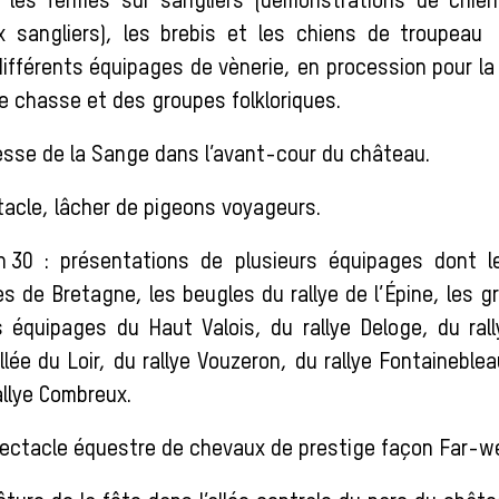
 les fermes sur sangliers (démonstrations de chien
x sangliers), les brebis et les chiens de troupeau 
fférents équipages de vènerie, en procession pour l
e chasse et des groupes folkloriques.
esse de la Sange dans l’avant-cour du château.
tacle, lâcher de pigeons voyageurs.
 h 30 : présentations de plusieurs équipages dont 
s de Bretagne, les beugles du rallye de l’Épine, les g
 équipages du Haut Valois, du rallye Deloge, du ral
allée du Loir, du rallye Vouzeron, du rallye Fontaineblea
rallye Combreux.
pectacle équestre de chevaux de prestige façon Far-w