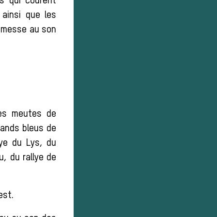
s qui courent
ainsi que les
a messe au son
les meutes de
rands bleus de
lye du Lys, du
u, du rallye de
est.