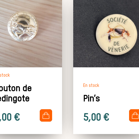
stock
En stock
outon de
edingote
Pin’s
.
.
,00
€
5,00
€