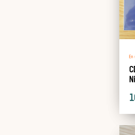
En 
C
N
1