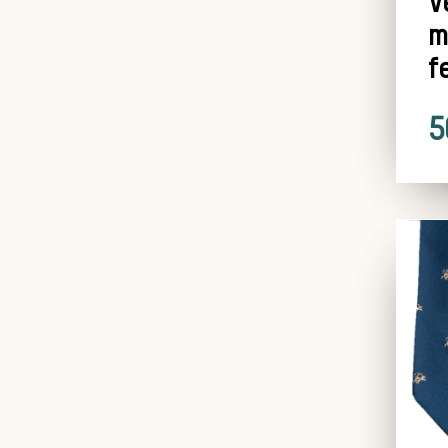
V
m
f
5