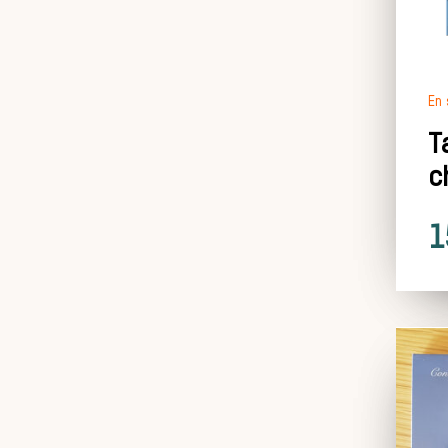
En 
T
c
1