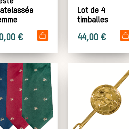
este
atelassée
Lot de 4
emme
timballes
.
.
0,00
€
44,00
€