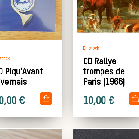
En stock
stock
CD Rallye
D Piqu’Avant
trompes de
ivernais
Paris (1966)
.
.
0,00
€
10,00
€