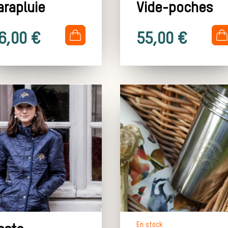
arapluie
Vide-poches
.
.
6,00
€
55,00
€
En stock