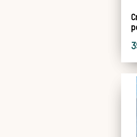
C
p
3