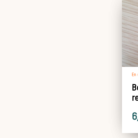
En 
B
r
6