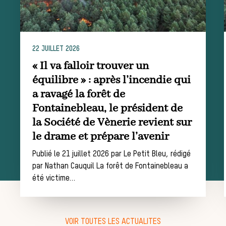
Histoire de la chasse
à courre
22 JUILLET 2026
« Il va falloir trouver un
Patrimoine
équilibre » : après l’incendie qui
a ravagé la forêt de
Équipages
Fontainebleau, le président de
la Société de Vènerie revient sur
La trompe de chasse
le drame et prépare l’avenir
Publié le 21 juillet 2026 par Le Petit Bleu, rédigé
Les missions de la Société de Vènerie
par Nathan Cauquil La forêt de Fontainebleau a
Assister à une chasse à courre
été victime…
Déroulement d’une
journée de chasse
VOIR TOUTES LES ACTUALITES