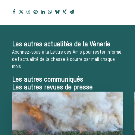
Les chiens de meute
Les chevaux de
chasse
Les autres actualités de la Vènerie
Abonnez-vous à la Lettre des Amis pour rester informé
Les veneurs
de l’actualité de la chasse à courre par mail chaque
mois
La vènerie contemporaine
Chasser les idées
Les autres communiqués
Les autres revues de presse
reçues
Bien-être animal
Héritage