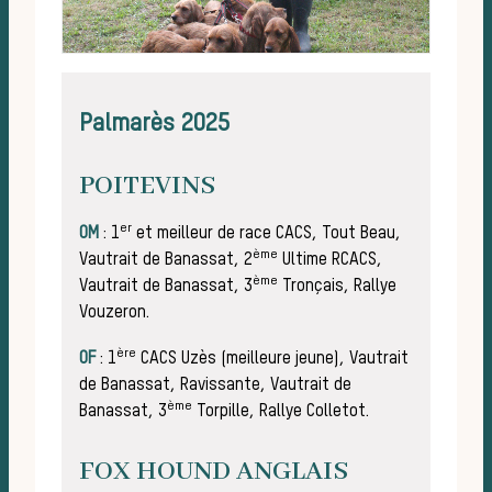
équ
Palmarès 2025
POITEVINS
er
OM
: 1
et meilleur de race CACS, Tout Beau,
ème
Vautrait de Banassat, 2
Ultime RCACS,
ème
Vautrait de Banassat, 3
Tronçais, Rallye
Vouzeron.
ère
OF
: 1
CACS Uzès (meilleure jeune), Vautrait
de Banassat, Ravissante, Vautrait de
ème
Banassat, 3
Torpille, Rallye Colletot.
FOX HOUND ANGLAIS