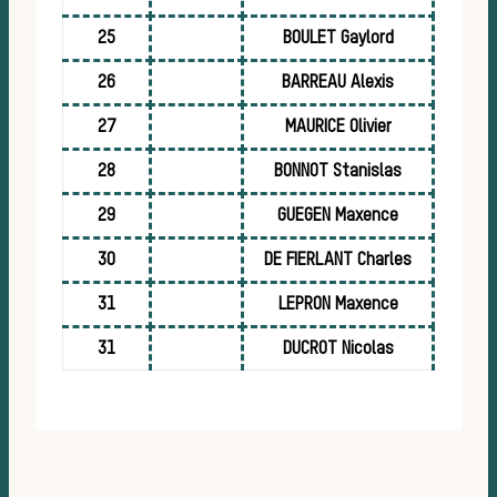
25
BOULET Gaylord
26
BARREAU Alexis
27
MAURICE Olivier
28
BONNOT Stanislas
29
GUEGEN Maxence
ani
30
DE FIERLANT Charles
31
LEPRON Maxence
31
DUCROT Nicolas