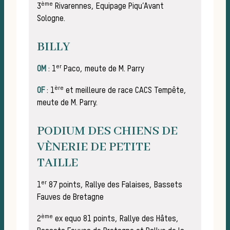
ème
3
Rivarennes, Equipage Piqu’Avant
pra
Sologne.
BILLY
er
OM
: 1
Paco, meute de M. Parry
ère
OF
: 1
et meilleure de race CACS Tempête,
meute de M. Parry.
PODIUM DES CHIENS DE
VÈNERIE DE PETITE
TAILLE
er
1
87 points, Rallye des Falaises, Bassets
Fauves de Bretagne
ème
2
ex equo 81 points, Rallye des Hâtes,