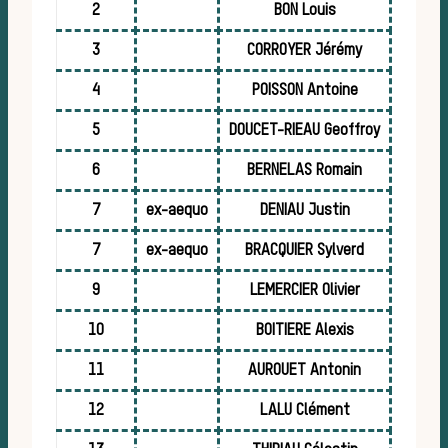
2
BON Louis
3
CORROYER Jérémy
4
POISSON Antoine
5
DOUCET-RIEAU Geoffroy
6
BERNELAS Romain
7
ex-aequo
DENIAU Justin
7
ex-aequo
BRACQUIER Sylverd
idé
9
LEMERCIER Olivier
10
BOITIERE Alexis
11
AUROUET Antonin
12
LALU Clément