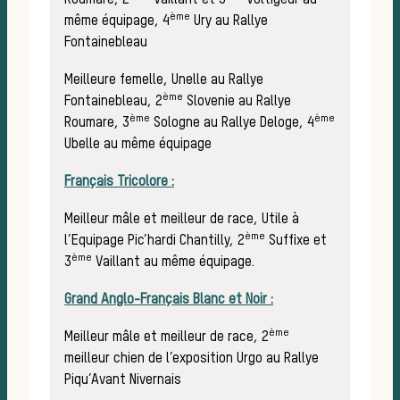
ème
même équipage, 4
Ury au Rallye
Fontainebleau
Meilleure femelle, Unelle au Rallye
ème
Fontainebleau, 2
Slovenie au Rallye
ème
ème
Roumare, 3
Sologne au Rallye Deloge, 4
La 
Ubelle au même équipage
Français Tricolore :
Meilleur mâle et meilleur de race, Utile à
ème
l’Equipage Pic’hardi Chantilly, 2
Suffixe et
ème
3
Vaillant au même équipage.
Grand Anglo-Français Blanc et Noir :
ème
Meilleur mâle et meilleur de race, 2
meilleur chien de l’exposition Urgo au Rallye
Piqu’Avant Nivernais