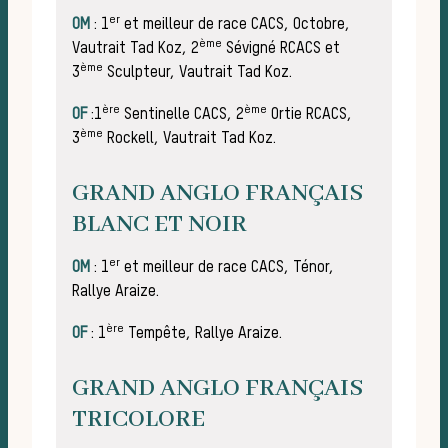
er
OM
: 1
et meilleur de race CACS, Octobre,
ème
Vautrait Tad Koz, 2
Sévigné RCACS et
Règ
ème
3
Sculpteur, Vautrait Tad Koz.
ère
è
me
OF
:1
Sentinelle CACS, 2
Ortie RCACS,
ème
3
Rockell, Vautrait Tad Koz.
GRAND ANGLO FRANÇAIS
BLANC ET NOIR
er
OM
: 1
et meilleur de race CACS, Ténor,
Rallye Araize.
ère
OF
: 1
Tempête, Rallye Araize.
GRAND ANGLO FRANÇAIS
TRICOLORE