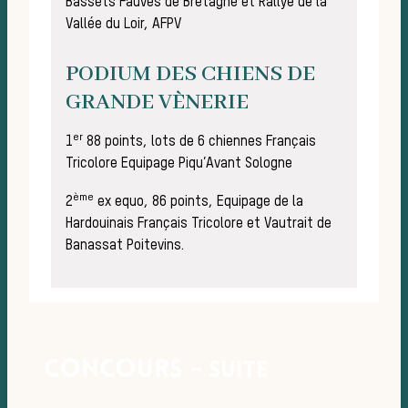
Bassets Fauves de Bretagne et Rallye de la
Vallée du Loir, AFPV
PODIUM DES CHIENS DE
GRANDE VÈNERIE
La 
er
1
88 points, lots de 6 chiennes Français
Tricolore Equipage Piqu’Avant Sologne
ème
2
ex equo, 86 points, Equipage de la
Hardouinais Français Tricolore et Vautrait de
Banassat Poitevins.
Concours
– suite