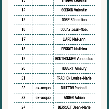
13
THIRIAU Célestin
14
GODRON Valentin
15
GOBE Sébastien
16
DOUAY Jean-Noël
17
LIARD Maëlann
18
PERROT Mathieu
Bie
19
BOUTHONNIER Venceslas
20
HUBERT Amaury
21
FRACHON Louise-Marie
22
ex-aequo
GUITTON Raphaël
22
ex-aequo
ANGER Adrien
24
BERRUET Jean-Marie