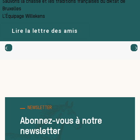
Sauvons la chasse et les traditions françaises du diktat de
La vènerie contemporaine
Bruxelles
Chasser les idées reçues
L’Équipage Willekens
Bien-être animal
Lire la lettre des amis
Héritage
Histoire de la chasse à courre
Patrimoine
Équipages
La trompe de chasse
Les missions de la Société de Vènerie
Assister à une chasse à courre
NEWSLETTER
Déroulement d’une journée de
Abonnez-vous à notre
chasse
newsletter
Trouver un équipage