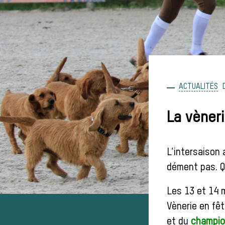
ACTUALITÉS
La vèneri
L’intersaison 
dément pas. Q
Les 13 et 14 
Vènerie en fêt
et du
champio