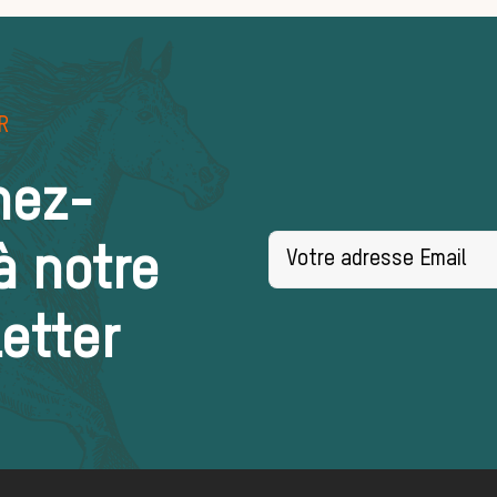
R
nez-
à notre
etter