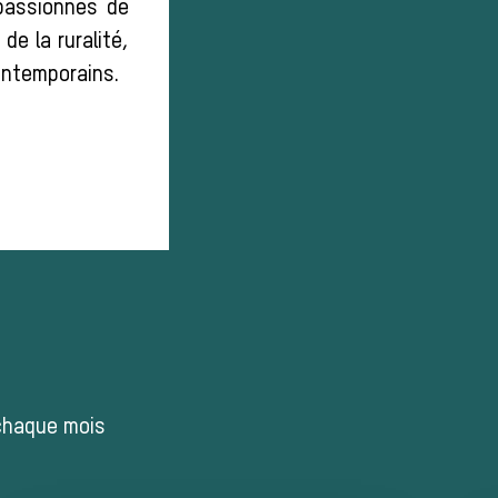
 passionnés de
de la ruralité,
contemporains.
 chaque mois