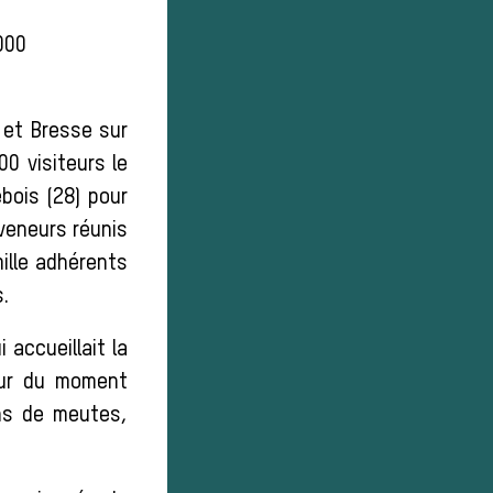
000
) et Bresse sur
00 visiteurs le
bois (28) pour
 veneurs réunis
ille adhérents
.
 accueillait la
eur du moment
ons de meutes,