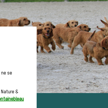
s ne se
r Nature &
ontainebleau