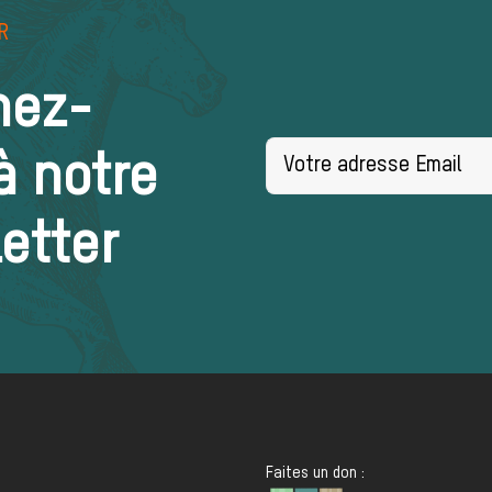
R
nez-
à notre
etter
Faites un don :