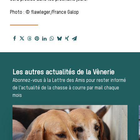
reçues
Photo : © flawleger/France Galop
Bien-être animal
Héritage
Histoire de la
Les autres actualités de la Vènerie
Abonnez-vous à la Lettre des Amis pour rester informé
chasse à courre
de l’actualité de la chasse à courre par mail chaque
mois
Patrimoine
Équipages