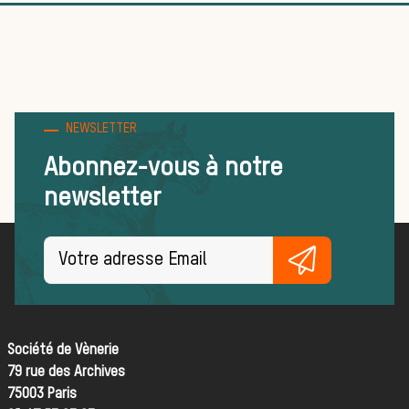
équipage
Règles et bonnes
pratiques
NEWSLETTER
Abonnez-vous à notre
newsletter
FORMATIONS
ACTUALITÉS ET ÉVÉNEMENTS
Actualités
La vènerie dans
Société de Vènerie
les médias
79 rue des Archives
75003 Paris