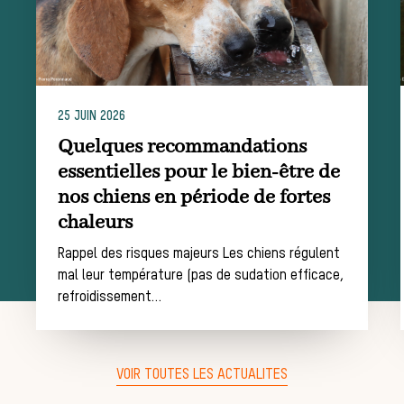
La trompe de
chasse
25 JUIN 2026
Quelques recommandations
Les missions de la Société de Vènerie
essentielles pour le bien-être de
Assister à une chasse à courre
nos chiens en période de fortes
Déroulement d’une
chaleurs
Rappel des risques majeurs Les chiens régulent
journée de chasse
mal leur température (pas de sudation efficace,
refroidissement…
Trouver un
VOIR TOUTES LES ACTUALITES