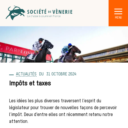
ACTUALITÉS
31 OCTOBRE 2024
DÉCOUVRIR LA CHASSE À COURRE
Les acteurs de la vènerie
Impôts et taxes
Les animaux
Les idées les plus diverses traversent l’esprit du
législateur pour trouver de nouvelles façons de percevoir
sauvages
l’impôt. Deux d’entre elles ont récemment retenu notre
attention.