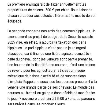
Les chiens de
La première envisagerait de taxer annuellement les
propriétaires de chiens : 300 € par chien. Nous laissons
chacun procéder aux calculs afférents à la meute de son
meute
équipage.
La seconde concerne nos amis des courses hippiques. Un
amendement au projet de budget de la Sécurité sociale
Les chevaux de
2025 vise, en effet, à alourdir la taxation des paris
hippiques. Le pari hippique n’est pas un jeu d’argent
classique, car il finance une filière agricole complète :
chasse
celle du cheval, dont les veneurs sont partie prenante.
Une hausse de la fiscalité des courses, c’est une baisse
de revenu pour les agriculteurs, et c’est un risque
Les veneurs
mécanique de baisse d’activité et de suppressions
d’emplois. Rappelons aussi que les courses procurent à la
La vènerie contemporaine
vènerie une grande partie de ses chevaux. Le monde des
courses au trot et au galop a donc décidé de manifester
Chasser les idées
le jeudi 7 novembre prochain à 13h00 à Paris. Le parcours
sera précisé dans les prochains jours.