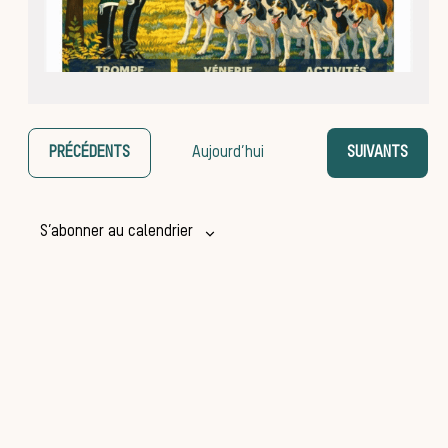
ÉVÈNEMENTS
ÉVÈNEMENTS
PRÉCÉDENTS
Aujourd’hui
SUIVANTS
La vène
S’abonner au calendrier
dans le