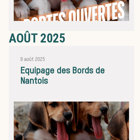
AOÛT 2025
idées r
9 août 2025
Equipage des Bords de
Nantois
Bien-êt