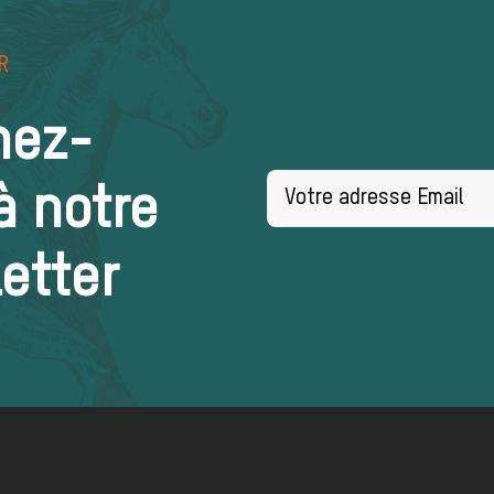
R
A TROMPE DE CHASSE – R
nez-
à notre
etter