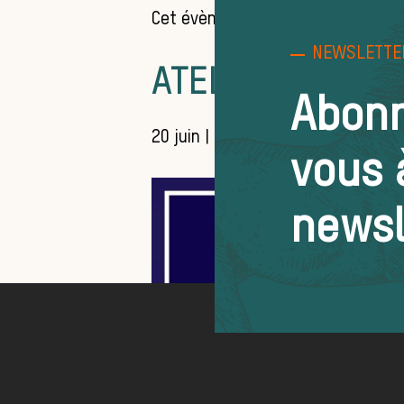
Cet évènement est passé.
NEWSLETTE
ATELIERS DE L
Abon
20 juin | 08:00
-
18:00
vous 
newsl