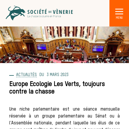
ACTUALITÉS
3 MARS 2023
DÉCOUVRIR LA CHASSE À COURRE
Les acteurs de la vènerie
Europe Ecologie Les Verts, toujours
contre la chasse
Les animaux
Une niche parlementaire est une séance mensuelle
sauvages
réservée à un groupe parlementaire au Sénat ou à
l’Assemblée nationale, pendant laquelle les élus de ce