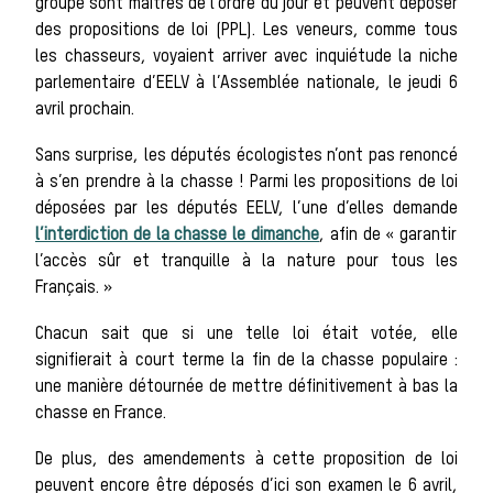
groupe sont maîtres de l’ordre du jour et peuvent déposer
Les chiens de
des propositions de loi (PPL). Les veneurs, comme tous
les chasseurs, voyaient arriver avec inquiétude la niche
parlementaire d’EELV à l’Assemblée nationale, le jeudi 6
meute
avril prochain.
Sans surprise, les députés écologistes n’ont pas renoncé
à s’en prendre à la chasse ! Parmi les propositions de loi
Les chevaux de
déposées par les députés EELV, l’une d’elles demande
l’interdiction de la chasse le dimanche
, afin de « garantir
l’accès sûr et tranquille à la nature pour tous les
chasse
Français. »
Chacun sait que si une telle loi était votée, elle
Les veneurs
signifierait à court terme la fin de la chasse populaire :
une manière détournée de mettre définitivement à bas la
chasse en France.
La vènerie contemporaine
De plus, des amendements à cette proposition de loi
Chasser les idées
peuvent encore être déposés d’ici son examen le 6 avril,