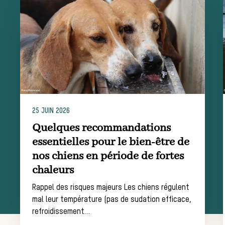
Équipages
La trompe de
chasse
Les missions de la Société de Vènerie
25 JUIN 2026
Assister à une chasse à courre
Quelques recommandations
Déroulement
essentielles pour le bien-être de
nos chiens en période de fortes
chaleurs
d’une journée de
Rappel des risques majeurs Les chiens régulent
mal leur température (pas de sudation efficace,
refroidissement…
chasse