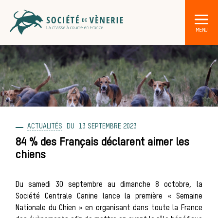
ACTUALITÉS
13 SEPTEMBRE 2023
DÉCOUVRIR LA CHASSE À COURRE
Les acteurs de la vènerie
84 % des Français déclarent aimer les
chiens
Les animaux
Du samedi 30 septembre au dimanche 8 octobre, la
Société Centrale Canine lance la première « Semaine
sauvages
Nationale du Chien » en organisant dans toute la France