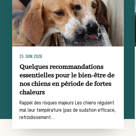
chasse
Les missions de la Société de Vènerie
Assister à une chasse à courre
25 JUIN 2026
Déroulement
Quelques recommandations
essentielles pour le bien-être de
nos chiens en période de fortes
d’une journée
chaleurs
Rappel des risques majeurs Les chiens régulent
mal leur température (pas de sudation efficace,
de chasse
refroidissement…