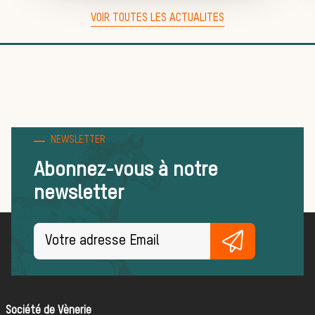
Trouver un
VOIR TOUTES LES ACTUALITES
équipage
Règles et
NEWSLETTER
Abonnez-vous à notre
bonnes
newsletter
pratiques
Société de Vènerie