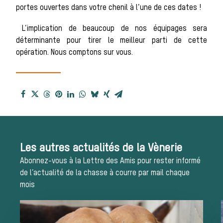
portes ouvertes dans votre chenil à l’une de ces dates !
reçues
L’implication de beaucoup de nos équipages sera
déterminante pour tirer le meilleur parti de cette
opération. Nous comptons sur vous.
Bien-être animal
Héritage
Histoire de la
chasse à courre
Les autres actualités de la Vènerie
Abonnez-vous à la Lettre des Amis pour rester informé
de l’actualité de la chasse à courre par mail chaque
Patrimoine
mois