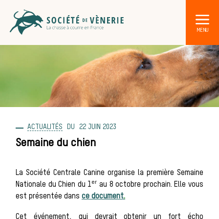
ACTUALITÉS
22 JUIN 2023
DÉCOUVRIR LA CHASSE À COURRE
Les acteurs de la vènerie
Semaine du chien
Les animaux
La Société Centrale Canine organise la première Semaine
er
Nationale du Chien du 1
au 8 octobre prochain. Elle vous
sauvages
est présentée dans
ce document
.
Cet événement, qui devrait obtenir un fort écho