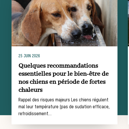
Équipages
La trompe de
chasse
25 JUIN 2026
Les missions de la Société de Vènerie
Quelques recommandations
Assister à une chasse à courre
essentielles pour le bien-être de
Déroulement
nos chiens en période de fortes
chaleurs
d’une journée de
Rappel des risques majeurs Les chiens régulent
mal leur température (pas de sudation efficace,
refroidissement…
chasse