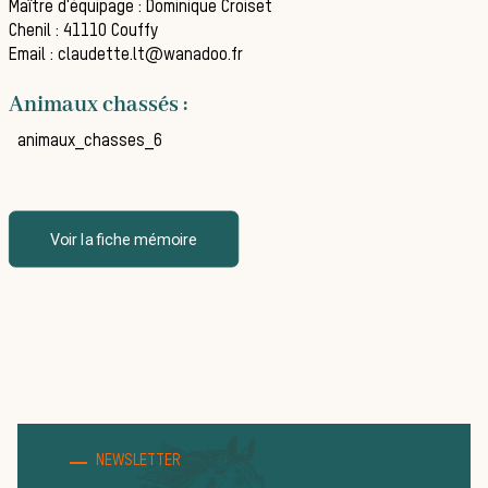
Maître d'équipage : Dominique Croiset
Chenil : 41110 Couffy
La vènerie contemporaine
Email : claudette.lt@wanadoo.fr
Chasser les idées reçues
Animaux chassés :
Bien-être animal
animaux_chasses_6
Héritage
Histoire de la chasse à courre
Patrimoine
Voir la fiche mémoire
Équipages
La trompe de chasse
Les missions de la Société de Vènerie
Assister à une chasse à courre
Déroulement d’une journée de
NEWSLETTER
chasse