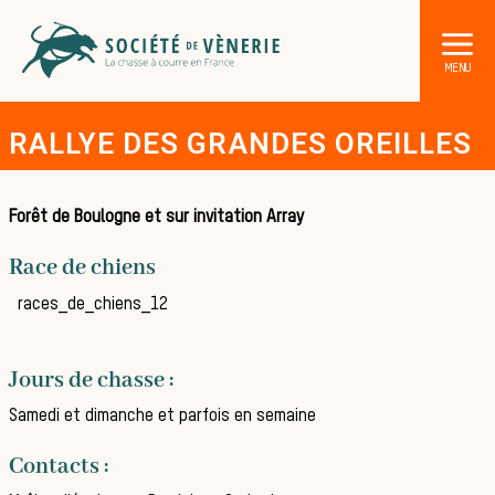
RALLYE DES GRANDES OREILLES
Forêt de Boulogne et sur invitation Array
Race de chiens
DÉCOUVRIR LA CHASSE À COURRE
races_de_chiens_12
Les acteurs de la vènerie
Les animaux sauvages
Jours de chasse :
Les chiens de meute
Samedi et dimanche et parfois en semaine
Les chevaux de chasse
Contacts :
Les veneurs