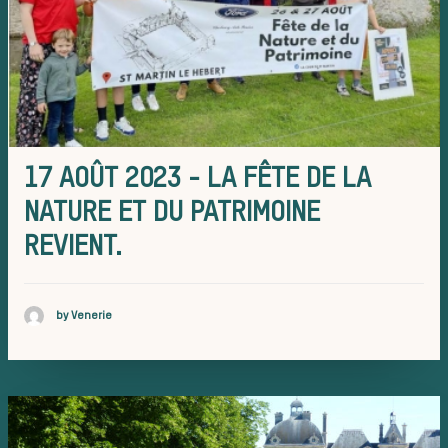
La trompe de
chasse
17 AOÛT 2023 - LA FÊTE DE LA
Les missions de la Société de Vèn
NATURE ET DU PATRIMOINE
Assister à une chasse à co
REVIENT.
Déroulement
by Venerie
d’une journé