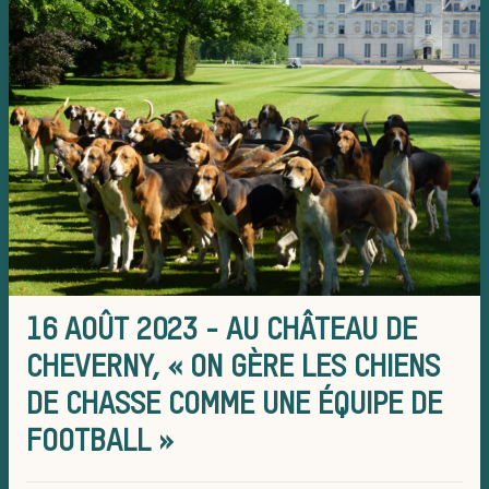
de chasse
Trouver un
équipage
16 AOÛT 2023 - AU CHÂTEAU DE
CHEVERNY, « ON GÈRE LES CHIENS
DE CHASSE COMME UNE ÉQUIPE DE
Règles et
FOOTBALL »