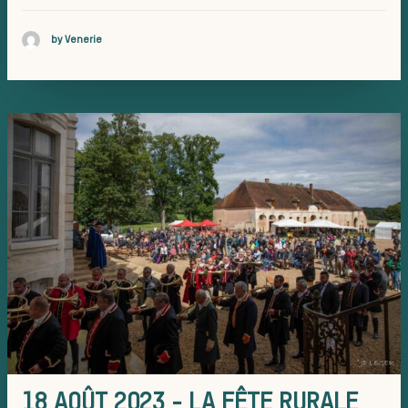
de chasse
by Venerie
Les veneur
La vènerie contempor
Chasser les
idées reçues
18 AOÛT 2023 - LA FÊTE RURALE